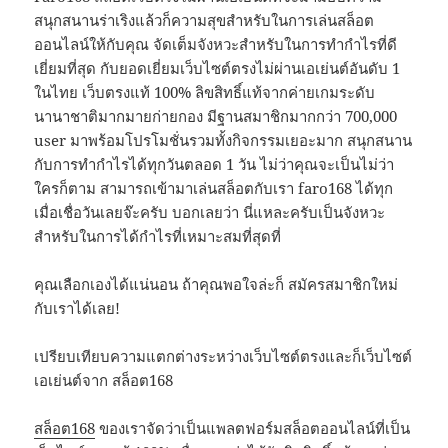
สนุกสนานร่าเริงแล้วก็ความสุขสำหรับในการเล่นสล็อต
ออนไลน์ให้กับคุณ จัดเต็มจังหวะสำหรับในการทำกำไรที่ดี
เยี่ยมที่สุด กับยอดเยี่ยมเว็บไซต์ตรงไม่ผ่านเอเย่นต์อันดับ 1
ในไทย เว็บตรงแท้ 100% ลิขสิทธิ์แท้จากค่ายเกมระดับ
นานาชาติมากมายก่ายกอง มีฐานสมาชิกมากกว่า 700,000
user มาพร้อมโปรโมชั่นรวมทั้งกิจกรรมเยอะมาก สนุกสนาน
กับการทำกำไรได้ทุกวันตลอด 1 วัน ไม่ว่าคุณจะเป็นไม่ว่า
ใครก็ตาม สามารถเข้ามาเล่นสล็อตกับเรา faro168 ได้ทุก
เมื่อเชื่อวันเลยจ๊ะครับ บอกเลยว่า นี่แหละครับเป็นจังหวะ
สำหรับในการได้กำไรที่เหมาะสมที่สุดที่
คุณเลือกเองได้แน่นอน ถ้าคุณพอใจล่ะก็ สมัครสมาชิกใหม่
กับเราได้เลย!
เปรียบเทียบความแตกต่างระหว่างเว็บไซต์ตรงและก็เว็บไซต์
เอเย่นต์จาก สล็อต168
สล็อต168
ของเราจัดว่าเป็นแพลตฟอร์มสล็อตออนไลน์ที่เป็น