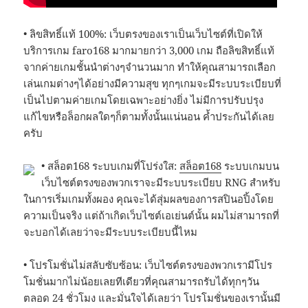
• ลิขสิทธิ์แท้ 100%: เว็บตรงของเราเป็นเว็บไซต์ที่เปิดให้
บริการเกม faro168 มากมายกว่า 3,000 เกม ถือลิขสิทธิ์แท้
จากค่ายเกมชั้นนำต่างๆจำนวนมาก ทำให้คุณสามารถเลือก
เล่นเกมต่างๆได้อย่างมีความสุข ทุกๆเกมจะมีระบบระเบียบที่
เป็นไปตามค่ายเกมโดยเฉพาะอย่างยิ่ง ไม่มีการปรับปรุง
แก้ไขหรือล็อกผลใดๆก็ตามทั้งนั้นแน่นอน ค้ำประกันได้เลย
ครับ
• สล็อต168 ระบบเกมที่โปร่งใส:
สล็อต168
ระบบเกมบน
เว็บไซต์ตรงของพวกเราจะมีระบบระเบียบ RNG สำหรับ
ในการเริ่มเกมทั้งผอง คุณจะได้สุ่มผลของการสปินอปิ้งโดย
ความเป็นจริง แต่ถ้าเกิดเว็บไซต์เอเย่นต์นั้น ผมไม่สามารถที่
จะบอกได้เลยว่าจะมีระบบระเบียบนี้ไหม
• โปรโมชั่นไม่สลับซับซ้อน: เว็บไซต์ตรงของพวกเรามีโปร
โมชั่นมากไม่น้อยเลยทีเดียวที่คุณสามารถรับได้ทุกๆวัน
ตลอด 24 ชั่วโมง และมั่นใจได้เลยว่า โปรโมชั่นของเรานั้นมี