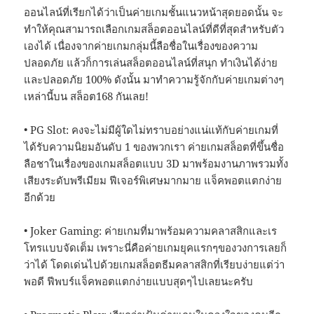
ออนไลน์ที่เรียกได้ว่าเป็นค่ายเกมชั้นแนวหน้าสุดยอดนั้น จะ
ทำให้คุณสามารถเลือกเกมสล็อตออนไลน์ที่ดีที่สุดสำหรับตัว
เองได้ เนื่องจากค่ายเกมกลุ่มนี้ลือชื่อในเรื่องของความ
ปลอดภัย แล้วก็การเล่นสล็อตออนไลน์ที่สนุก ทำเงินได้ง่าย
และปลอดภัย 100% ดังนั้น มาทำความรู้จักกับค่ายเกมต่างๆ
เหล่านี้บน สล็อต168 กันเลย!
• PG Slot: คงจะไม่มีผู้ใดไม่ทราบอย่างแน่แท้กับค่ายเกมที่
ได้รับความนิยมอันดับ 1 ของพวกเรา ค่ายเกมสล็อตที่ขึ้นชื่อ
ลือชาในเรื่องของเกมสล็อตแบบ 3D มาพร้อมงานภาพรวมทั้ง
เสียงระดับพรีเมียม ฟีเจอร์พิเศษมากมาย แจ็คพอตแตกง่าย
อีกด้วย
• Joker Gaming: ค่ายเกมที่มาพร้อมความคลาสสิกและเร
โทรแบบจัดเต็ม เพราะนี่คือค่ายเกมยุคแรกๆของวงการเลยก็
ว่าได้ โดดเด่นไปด้วยเกมสล็อตธีมคลาสสิกที่เรียบง่ายแต่ว่า
พอดี ฟีพบร์แจ็คพอตแตกง่ายแบบสุดๆไปเลยนะครับ