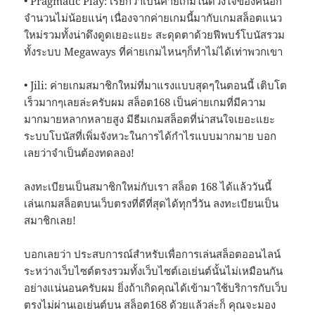
• Pragmatic Play: เรียกว่าเป้นค่ายเกมในดวงใจของคนอีก
จำนวนไม่น้อยแน่ๆ เนื่องจากค่ายเกมนี้มากับเกมสล็อตแนว
ใหม่รวมทั้งน่าดึงดูดเยอะแยะ สะดุดตาด้วยฟีพบร์โบนัสรวม
ทั้งระบบ Megaways ที่ค่ายเกมไหนๆก็ทำไม่ได้เท่าพวกเขา
• Jili: ค่ายเกมสมาชิกใหม่ที่มาแรงแบบสุดๆในตอนนี้ เติบโต
เร็วมากๆเลยล่ะครับผม สล็อต168 เป็นค่ายเกมที่มีความ
มากมายหลากหลายสูง มีธีมเกมสล็อตที่น่าสนใจเยอะแยะ
ระบบโบนัสที่เพิ่มจังหวะในการได้กำไรแบบมากมาย บอก
เลยว่าจำเป็นต้องทดลอง!
ลงทะเบียนเป็นสมาชิกใหม่กับเรา สล็อต 168 ได้แล้ววันนี้
เล่นเกมสล็อตบนเว็บตรงที่ดีที่สุดได้ทุกวี่วัน ลงทะเบียนเป็น
สมาชิกเลย!
บอกเลยว่า ประสบการณ์สำหรับเพื่อการเล่นสล็อตออนไลน์
ระหว่างเว็บไซต์ตรงรวมทั้งเว็บไซต์เอเย่นต์นั้นไม่เหมือนกัน
อย่างแน่นอนครับผม ยิ่งถ้าเกิดคุณได้เข้ามาใช้บริการกับเว็บ
ตรงไม่ผ่านเอเย่นต์บน สล็อต168 ด้วยแล้วล่ะก็ คุณจะมอง