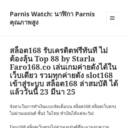
Parnis Watch: นาฬิกา Parnis
คุณภาพสูง
เมนู
และวิด
เจ็ต
สล็อต168 รับเครดิตฟรีทันที ไม่
ต้องลุ้น Top 88 by Starla
Faro168.co เล่นเกมค่ายดังได้ใน
เว็บเดียว รวมทุกค่ายดัง slot168
เข้าสู่ระบบ สล็อต168 ล่าสมบัติ ได้
แล้ววันนี้ 23 มีนา 25
จังหวะในการทำเงินแบบจัดเต็มบน สล็อต168 สล็อตเว็บตรง
ไม่ผ่านเอเย่นต์ ชั้น1 ในไทย ทำเงินได้แต่ละวัน!
Faro168 สล็อตเว็บตรงไม่ผ่านเอเย่นต์ที่จะมามอบความ