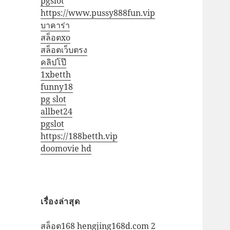
pgslot
https://www.pussy888fun.vip
บาคาร่า
สล็อตxo
สล็อตเว็บตรง
คลิปโป๊
1xbetth
funny18
pg slot
allbet24
pgslot
https://188betth.vip
doomovie hd
เรื่องล่าสุด
สล็อต168 hengjing168d.com 2