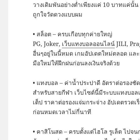
วางเดิมพันอย่างต่ำเพียงแค่ 10 บาทแค่นั
ถูกใจวัดดวงแบบผม
• สล็อต – ครบเกือบทุกค่ายใหญ่
PG, Joker,
เว็บแทงบอลออนไลน์
JILI, Pr
อื่นๆอยู่ในนี้หมด เกมอัปเดตใหม่ตลอด และ
มือใหม่ให้ฝึกฝนก่อนลงเงินจริงด้วย
• แทงบอล – ค่าน้ำประปาดี อัตราต่อรองชัด
สำหรับสายกีฬา เว็บไซต์นี้มีระบบแทงบอลแ
เต็ป ราคาต่อรองแจ่มกระจ่าง อัปเดตรวดเร
ก่อนหมดเวลาไม่กี่นาที
• คาสิโนสด – ครบตั้งแต่ไฮโล รูเล็ต ไปจนก