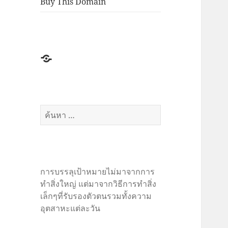
Buy This Domain
Buy
This
Domain
ค้นหา
สำหรับ:
การบรรลุเป้าหมายไม่มาจากการ
ทำสิ่งใหญ่ แต่มาจากวิธีการทำสิ่ง
เล็กๆที่รับรองตัวตนรวมทั้งความ
อุตสาหะแต่ละวัน