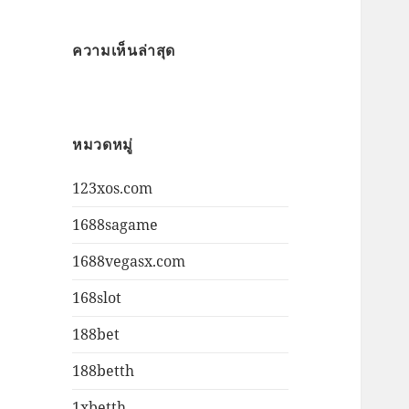
ความเห็นล่าสุด
หมวดหมู่
123xos.com
1688sagame
1688vegasx.com
168slot
188bet
188betth
1xbetth