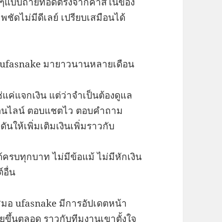
ม่ๆแบบถ่ายทอดตรงจากคาสิโนของ
พชัดไม่มีดีเลย์ เปรียบเสมือนได้
ช้ ufasnake มายาวนานหลายเดือน
่ใช่แค่แจกเงิน แต่ว่าจำเป็นต้องดูแล
ออนไลน์ ตอบแชตไว ตอบคำถาม
ให้เพิ่มเติมเงินเพิ่มราวกับ
รบทุกบาท ไม่มีข้อแม้ ไม่มีหักเงิน
อื่น
่เสมอ ufasnake มีการอัปเดตหน้า
ายขึ้นตลอด ราวกับทีมงานเขาตั้งใจ