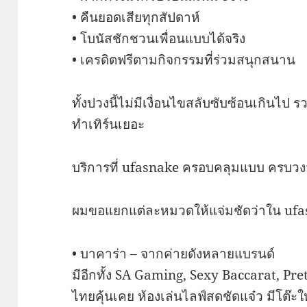
• คืนยอดเสียทุกสัปดาห์
• โบนัสชักชวนเพื่อนแบบได้จริง
• เครดิตฟรีตามกิจกรรมที่ร่วมสนุกสนาน
ทั้งปวงนี้ไม่มีเงื่อนไขสลับซับซ้อนเกินไป ร
ทำเทิร์นเยอะ
บริการที่ ufasnake ครอบคลุมแบบ ครบวงจ
ผมขอแยกแต่ละหมวดให้แจ่มชัดว่าใน ufas
• บาคาร่า – จากค่ายดังหลายแบรนด์
มีอีกทั้ง SA Gaming, Sexy Baccarat, P
ไทยคุ้นเคย ห้องเล่นไลฟ์สดชัดแจ๋ว มีโต๊ะใ