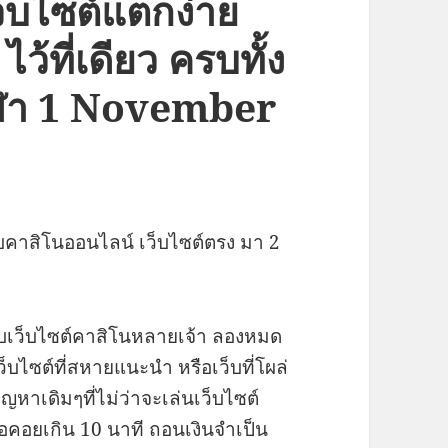
็บไซต์แตกง่าย
้ที่เดียว ครบทั้ง
ีฬา 1 November
็บคาสิโนออนไลน์ เว็บไซต์ตรง มา 2
ู่กับเว็บไซต์คาสิโนหลายเจ้า ลองหมด
เว็บไซต์ที่สหายแนะนำ หรือเว็บที่โผล่
ญหาเดิมๆที่ไม่ว่าจะเล่นเว็บไซต์
รอคอยเกิน 10 นาที ถอนเงินจำเป็น