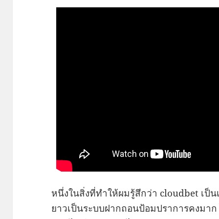
หนึ่งในสิ่งที่ทำให้ผมรู้สึกว่า cloudbet เป
ยาวเป็นระบบฝากถอนป้อมปราการคงมาก ไ