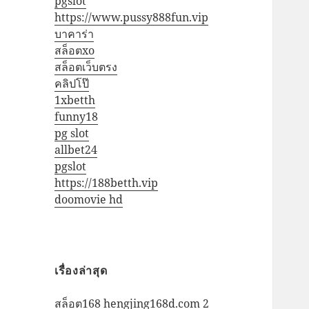
pgslot
https://www.pussy888fun.vip
บาคาร่า
สล็อตxo
สล็อตเว็บตรง
คลิปโป๊
1xbetth
funny18
pg slot
allbet24
pgslot
https://188betth.vip
doomovie hd
เรื่องล่าสุด
สล็อต168 hengjing168d.com 2