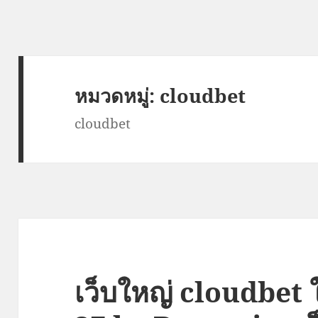
หมวดหมู่:
cloudbet
cloudbet
เว็บใหญ่ cloudbet 