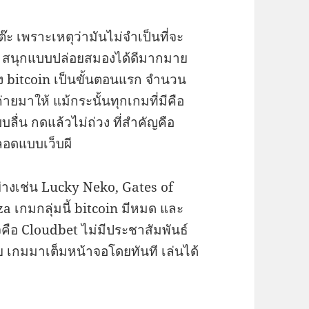
๊ะ เพราะเหตุว่ามันไม่จำเป็นที่จะ
้น สนุกแบบปล่อยสมองได้ดีมากมาย
bitcoin เป็นขั้นตอนแรก จำนวน
ายมาให้ แม้กระนั้นทุกเกมที่มีคือ
ื่น กดแล้วไม่ถ่วง ที่สำคัญคือ
ตลอดแบบเว็บผี
างเช่น Lucky Neko, Gates of
เกมกลุ่มนี้ bitcoin มีหมด และ
คือ Cloudbet ไม่มีประชาสัมพันธ์
าย เกมมาเต็มหน้าจอโดยทันที เล่นได้