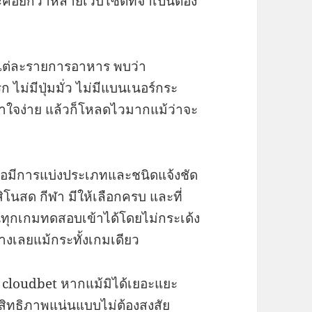
ละค่อยกว่าหลายเว็บไซต์ที่จำเป็นต้อง
แต่ละรายการอาหาร พบว่า
ไม่มีปุ่มมั่ว ไม่มีแบนเนอร์กระ
เข้าใจง่าย แล้วก็โหลดไวมากแม้ว่าจะ
บคือมีการแบ่งประเภทและชนิดแจ้งชัด
ิโนสด กีฬา มีให้เลือกครบ และที่
นทุกเกมทดสอบเข้าได้โดยไม่กระเด้ง
างเลยแม้กระทั้งเกมเดียว
 cloudbet หากแม้มิได้เยอะแยะ
สิทธิภาพแน่นแบบไม่ต้องสงสัย