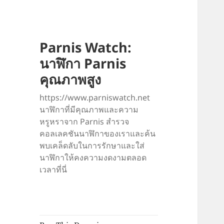
Parnis Watch:
นาฬิกา Parnis
คุณภาพสูง
https://www.parniswatch.net
นาฬิกาที่มีคุณภาพและความ
หรูหราจาก Parnis สำรวจ
คอลเลคชันนาฬิกาของเราและค้น
พบเคล็ดลับในการรักษาและใส่
นาฬิกาให้คงความงดงามตลอด
เวลาที่นี่