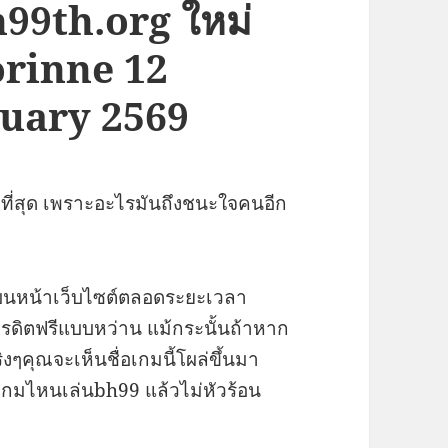
Bh99th.org ใหม่
orinne 12
nuary 2569
ที่สุด เพราะอะไรมันถึงชนะใจคนอีก
ยู่บนหน้าเว็บไซต์ตลอดระยะเวลา
รดิตฟรีแบบหว่าน แม้กระนั้นถ้าหาก
งๆคุณจะเห็นชื่อเกมนี้โผล่ขึ้นมา
 เกมไหนเล่นbh99 แล้วไม่หัวร้อน