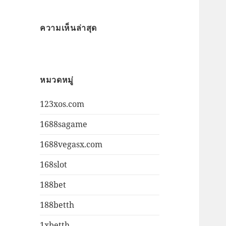
ความเห็นล่าสุด
หมวดหมู่
123xos.com
1688sagame
1688vegasx.com
168slot
188bet
188betth
1xbetth