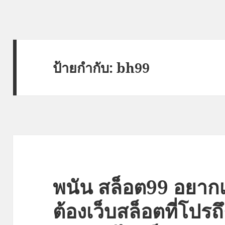
ป้ายกำกับ:
bh99
พนัน สล็อต99 อยากเล
ต้องเว็บสล็อตที่โปร