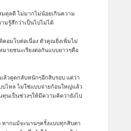
สมดุลดี ไม่มากไม่น้อยเกินความ
มรู้สึกว่าเป็นไปไม่ได้
ด้คอมโบต่อเนื่อง ตัวคูณยิ่งเพิ่มไม่
องหมายชนะเรียงต่อกันแบบยาวๆคือ
ล้วดูดกลับหนักๆอีกสิบรอบ แต่ว่า
บไหล ไม่ใช่แบบจ่ายก้อนใหญ่แล้ว
นทุนเป็นช่วงๆให้มีความคิดว่ายังไป
หตุ หากแม้จะนานๆครั้งแบบทุกสิบตา