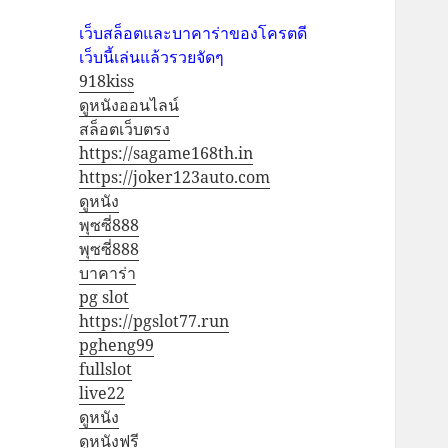
เว็บสล็อตและบาคาร่าของโครตดี
เว็บนี้เล่นแล้วรวยจัดๆ
918kiss
ดูหนังออนไลน์
สล็อตเว็บตรง
https://sagame168th.in
https://joker123auto.com
ดูหนัง
พุซซี่888
พุซซี่888
บาคาร่า
pg slot
https://pgslot77.run
pgheng99
fullslot
live22
ดูหนัง
ดูหนังฟรี