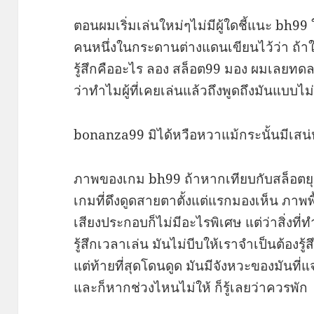
ตอนผมเริ่มเล่นใหม่ๆไม่มีผู้ใดชี้แนะ bh9
คนหนึ่งในกระดานต่างแดนเขียนไว้ว่า ถ้าใคร
รู้สึกคืออะไร ลอง สล็อต99 มอง ผมเลยทดลอง
ว่าทำไมผู้ที่เคยเล่นแล้วถึงพูดถึงมันแบบไม
bonanza99 มิได้หวือหวาแม้กระนั้นมีเสน่ห
ภาพของเกม bh99 ถ้าหากเทียบกับสล็อตยุคส
เกมที่ดึงดูดสายตาตั้งแต่แรกมองเห็น ภาพพื
เสียงประกอบก็ไม่มีอะไรพิเศษ แต่ว่าสิ่งที
รู้สึกเวลาเล่น มันไม่บีบให้เราจำเป็นต้องรู้
แต่ท้ายที่สุดโดนดูด มันมีจังหวะของมันที่
และก็หากช่วงไหนไม่ให้ ก็รู้เลยว่าควรพัก