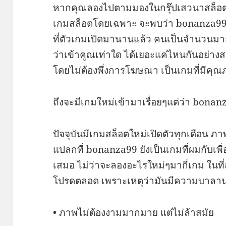
หากคุณลองไปตามมองในกรุ๊ปเสวนาสล็อต หร
เกมสล็อตโดยเฉพาะ จะพบว่า bonanza99 คือหนึ
ที่ตัวเกมเปิดมานานแล้ว คนเป็นจำนวนมากม
ว่าเข้าคูณเท่าใด ได้เยอะแค่ไหนกันอย่างส
โดยไม่ต้องพึ่งการโฆษณา เป็นเกมที่มีคุณภา
ถึงจะมีเกมใหม่เข้ามาเรื่อยๆแต่ว่า bonanz
ปัจจุบันมีเกมสล็อตใหม่เปิดตัวทุกเดือน ภาพ
แปลกที่ bonanza99 ยังเป็นเกมที่ผมกับเพ
เสมอ ไม่ว่าจะลองอะไรใหม่ๆมากี่เกม ในที่ส
โปรดตลอด เพราะเหตุว่ามันมีความบาลานซ์ท
• ภาพไม่ต้องงามมากมาย แต่ไม่ล้าสมัย