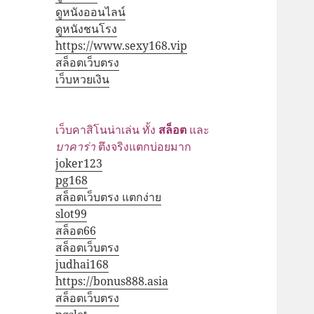
ดูหนังออนไลน์
ดูหนังชนโรง
https://www.sexy168.vip
สล็อตเว็บตรง
เว็บหวยเงิน
เว็บคาสิโนน่าเล่น ทั้ง
สล็อต
และ
บาคาร่า
ตึงจริงแตกบ่อยมาก
joker123
pg168
สล็อตเว็บตรง แตกง่าย
slot99
สล็อต66
สล็อตเว็บตรง
judhai168
https://bonus888.asia
สล็อตเว็บตรง