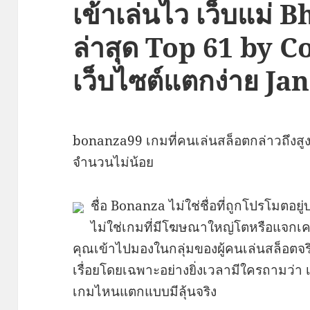
เข้าเล่นไว เว็บแม่ 
ล่าสุด Top 61 by C
เว็บไซต์แตกง่าย Ja
bonanza99 เกมที่คนเล่นสล็อตกล่าวถึงสูง
จำนวนไม่น้อย
ชื่อ Bonanza ไม่ใช่ชื่อที่ถูกโปรโมตอ
ไม่ใช่เกมที่มีโฆษณาใหญ่โตหรือแจกเค
คุณเข้าไปมองในกลุ่มของผู้คนเล่นสล็อตจริ
เรื่อยโดยเฉพาะอย่างยิ่งเวลามีใครถามว่า
เกมไหนแตกแบบมีลุ้นจริง