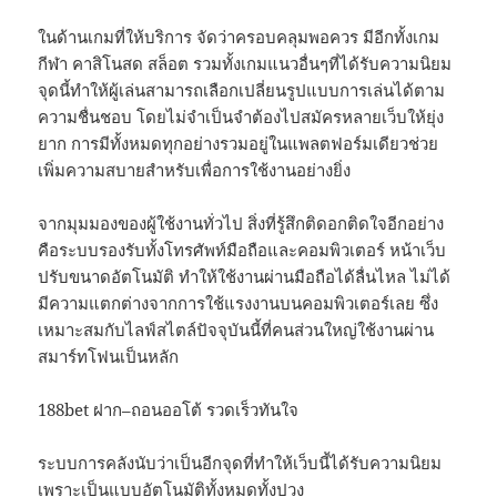
ในด้านเกมที่ให้บริการ จัดว่าครอบคลุมพอควร มีอีกทั้งเกม
กีฬา คาสิโนสด สล็อต รวมทั้งเกมแนวอื่นๆที่ได้รับความนิยม
จุดนี้ทำให้ผู้เล่นสามารถเลือกเปลี่ยนรูปแบบการเล่นได้ตาม
ความชื่นชอบ โดยไม่จำเป็นจำต้องไปสมัครหลายเว็บให้ยุ่ง
ยาก การมีทั้งหมดทุกอย่างรวมอยู่ในแพลตฟอร์มเดียวช่วย
เพิ่มความสบายสำหรับเพื่อการใช้งานอย่างยิ่ง
จากมุมมองของผู้ใช้งานทั่วไป สิ่งที่รู้สึกติดอกติดใจอีกอย่าง
คือระบบรองรับทั้งโทรศัพท์มือถือและคอมพิวเตอร์ หน้าเว็บ
ปรับขนาดอัตโนมัติ ทำให้ใช้งานผ่านมือถือได้ลื่นไหล ไม่ได้
มีความแตกต่างจากการใช้แรงงานบนคอมพิวเตอร์เลย ซึ่ง
เหมาะสมกับไลฟ์สไตล์ปัจจุบันนี้ที่คนส่วนใหญ่ใช้งานผ่าน
สมาร์ทโฟนเป็นหลัก
188bet ฝาก–ถอนออโต้ รวดเร็วทันใจ
ระบบการคลังนับว่าเป็นอีกจุดที่ทำให้เว็บนี้ได้รับความนิยม
เพราะเป็นแบบอัตโนมัติทั้งหมดทั้งปวง