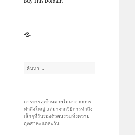
Buy This Domain
Buy
This
Domain
ค้นหา
สำหรับ:
การบรรลุเป้าหมายไม่มาจากการ
ทำสิ่งใหญ่ แต่มาจากวิธีการทำสิ่ง
เล็กๆที่รับรองตัวตนรวมทั้งความ
อุตสาหะแต่ละวัน