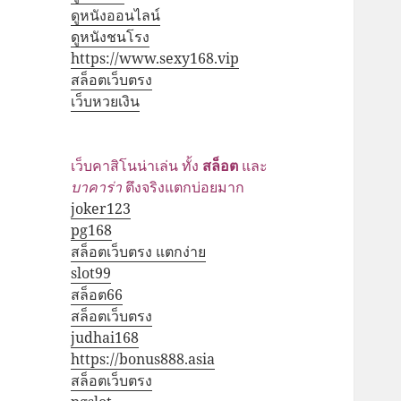
ดูหนังออนไลน์
ดูหนังชนโรง
https://www.sexy168.vip
สล็อตเว็บตรง
เว็บหวยเงิน
เว็บคาสิโนน่าเล่น ทั้ง
สล็อต
และ
บาคาร่า
ตึงจริงแตกบ่อยมาก
joker123
pg168
สล็อตเว็บตรง แตกง่าย
slot99
สล็อต66
สล็อตเว็บตรง
judhai168
https://bonus888.asia
สล็อตเว็บตรง