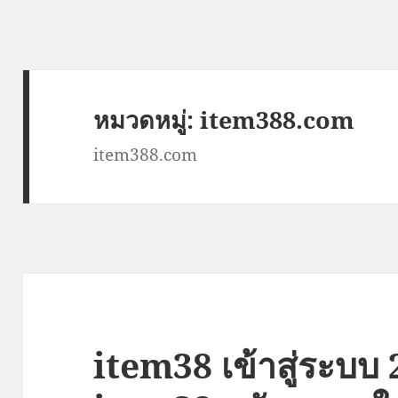
หมวดหมู่:
item388.com
item388.com
item38 เข้าสู่ระบบ