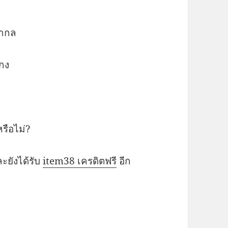
สากล
โกง
หรือไม่?
ละยังได้รับ
item38 เครดิตฟรี
อีก