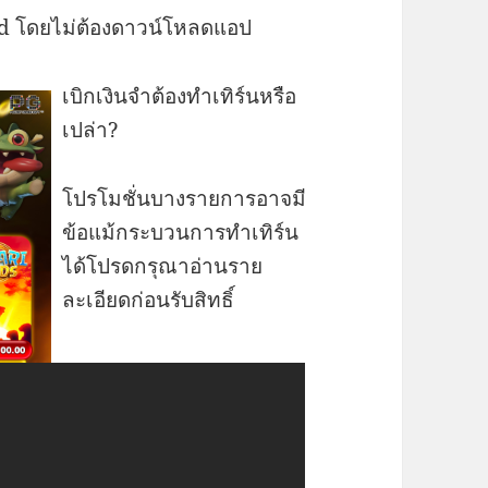
roid โดยไม่ต้องดาวน์โหลดแอป
เบิกเงินจำต้องทำเทิร์นหรือ
เปล่า?
โปรโมชั่นบางรายการอาจมี
ข้อแม้กระบวนการทำเทิร์น
ได้โปรดกรุณาอ่านราย
ละเอียดก่อนรับสิทธิ์