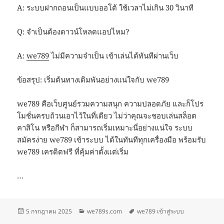
A: ระบบฝากถอนเป็นแบบออโต้ ใช้เวลาไม่เกิน 30 วินาที
Q: จำเป็นต้องดาวน์โหลดแอปไหม?
A:
we789
ไม่มีความจำเป็น เข้าเล่นได้ทันทีผ่านเว็บ
ข้อสรุป: เริ่มต้นทางเดิมพันอย่างแน่ใจกับ we789
we789 คือเว็บศูนย์รวมความสนุก ความปลอดภัย และก็โปร
โมชั่นครบถ้วนเอาไว้ในที่เดียว ไม่ว่าคุณจะชอบเล่นสล็อต
คาสิโน หรือกีฬา ก็สามารถเริ่มเหมาะนี่อย่างแน่ใจ ระบบ
สมัครง่าย we789 เข้าระบบ ได้ในทันทีทุกเครื่องมือ พร้อมรับ
we789 เครดิตฟรี ที่คุ้มค่าตั้งแต่เริ่ม
…
เขียน
หมวด
ป้าย
5 กรกฎาคม 2025
we789s.com
we789 เข้าสู่ระบบ
เมื่อ
หมู่
กำกับ