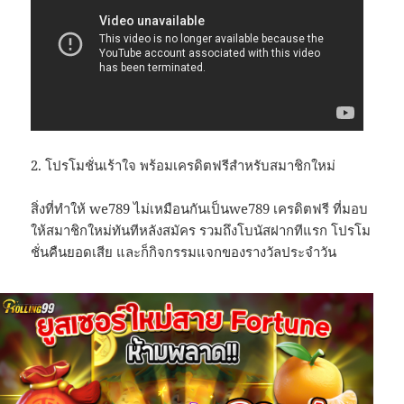
2. โปรโมชั่นเร้าใจ พร้อมเครดิตฟรีสำหรับสมาชิกใหม่
สิ่งที่ทำให้ we789 ไม่เหมือนกันเป็นwe789 เครดิตฟรี ที่มอบ
ให้สมาชิกใหม่ทันทีหลังสมัคร รวมถึงโบนัสฝากทีแรก โปรโม
ชั่นคืนยอดเสีย และก็กิจกรรมแจกของรางวัลประจำวัน