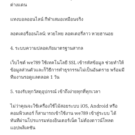
ต่างแดน
แทงบอลออนไลน์ กีฬาเสมอเหมือนจริง
ลอตเตอรี่ออนไลน์: หวยไทย ลอตเตอรี่ลาว หวยฮานอย
4. ระบบความปลอดภัยมาตรฐานสากล
เว็บไซต์ we789 ใช้เทคโนโลยี SSL เข้ารหัสข้อมูล ช่วยทำให้
ข้อมูลส่วนตัวและก็วิธีการทำธุรกรรมไม่เป็นอันตราย พร้อมมี
ทีมงานรอดูแลตลอด 1 วัน
5. รองรับทุกวัสดุอุปกรณ์ เข้าถึงง่ายทุกที่ทุกเวลา
ไม่ว่าคุณจะใช้เครื่องใช้ไม้สอยระบบ iOS, Android หรือ
คอมพิวเตอร์ ก็สามารถเข้าใช้งาน we789 เข้าสู่ระบบ ได้
ทันทีผ่านโปรแกรมท่องอินเตอร์เน็ต ไม่ต้องดาวน์โหลด
แอปพลิเคชัน