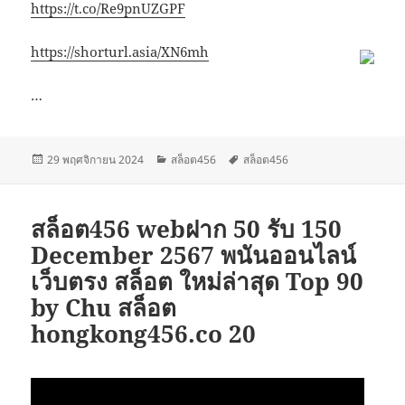
https://t.co/Re9pnUZGPF
https://shorturl.asia/XN6mh
…
เขียน
หมวด
ป้าย
29 พฤศจิกายน 2024
สล็อต456
สล็อต456
เมื่อ
หมู่
กำกับ
สล็อต456 webฝาก 50 รับ 150
December 2567 พนันออนไลน์
เว็บตรง สล็อต ใหม่ล่าสุด Top 90
by Chu สล็อต
hongkong456.co 20