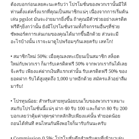
ต้องบอกก่อนเลยคะนะครับว่า โปรโมชั่นของพวกเรานั้นมีให้
ท่านตั้งแต่ครั้งแรกที่คุณเป็นสมาชิกแน่ๆ เนื่องจากการเริ่มต้น
เล่น pgslot มันจะง่ายมากยิ่งขึ้น ถ้าคุณมีตัวช่วยอย่างเครดิต
ฟรีดีๆยิ่งกว่านั้น ยังมีโปรโมชั่นรวมทั้งกิจกรรมอื่นๆที่ช่วย
ซัพพอร์ตการเล่นเกมของคุณได้มากขึ้นอีกด้วย ส่วนจะมี
อะไรบ้างนั้น เราจะมาดูไปพร้อมๆกันเลยครับ เลทโก!
• สมาชิกใหม่ 50%: เมื่อคุณลงทะเบียนเป็นสมาชิก สล็อต
ใหม่กับพวกเรา ก็มารับเครดิตฟรี 50% จากพวกเรากันได้เลย
จ้ะครับ เพียงแค่ฝากเงินทีแรกเท่านั้น รับเครดิตฟรี 50% ของ
ยอดฝาก รับได้สูงสุดถึง 1,000 บาทอีกด้วย สมัครแล้วอย่าลืม
มารับ!
• โปรทุนน้อย: สำหรับสายทุนน้อยบนเว็บของพวกเราเหมาะ
สมกับโปรโมชั่นนี้แน่ๆ ฝาก 40 รับ 100 และก็ฝาก 80 รับ 200
บอกเลยว่าคุ้มค่าสุดๆฝากหลักสิบเพียงแค่นั้น ทำยอดน้อย
ถอนได้ทันที คนไหนกันพึงพอใจก็มารับกันนะครับ
• Commission 0.5%: โปรโมชั่นดีๆสำหรับคนที่เข้ามาเล่น