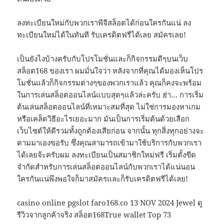
ลงทะเบียนใหม่กับพวกเราพีจีสล็อตได้ก่อนใครกันแน่ ลง
ทะเบียนใหม่ได้ในทันที รับเครดิตฟรีได้เลย สมัครเลย!
เป็นยังไงบ้างครับกับโปรโมชั่นและก็กิจกรรมดีๆบนเว็บ
สล็อต168 ของเรา ผมมั่นใจว่า หลังจากที่คุณได้มองเห็นโปร
โมชั่นแล้วก็กิจกรรมต่างๆของพวกเราแล้ว คุณก็คงจะพร้อม
ในการเล่นสล็อตออนไลน์แบบสุดๆแล้วล่ะครับ ฮ่า… การเริ่ม
ต้นเล่นสล็อตออนไลน์ที่เหมาะสมที่สุด ไม่ใช่การมองหาเกม
หรือเคล็ดวิธีอะไรเยอะมาก มันเป็นการเริ่มต้นด้วยเลือก
เว็บไซต์ให้ดีรวมทั้งถูกต้องเสียก่อน จากนั้น ทุกสิ่งทุกอย่างจะ
ตามมาเองขอรับ ซึ่งคุณสามารถเข้ามาใช้บริการกับพวกเรา
ได้เลยจ้ะครับผม ลงทะเบียนเป็นสมาชิกใหม่ฟรี เริ่มตั้งขีด
จำกัดสำหรับการเล่นสล็อตออนไลน์กับพวกเราได้แน่นอน
ใครกันแน่พึงพอใจก็มาสมัครและก็รับเครดิตฟรีได้เลย!
casino online pgslot faro168.co 13 NOV 2024 Jewel ดู
รีวิวจากลูกค้าจริง สล็อต168True wallet Top 73