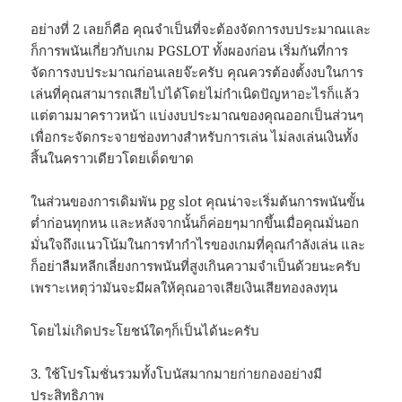
อย่างที่ 2 เลยก็คือ คุณจำเป็นที่จะต้องจัดการงบประมาณและ
ก็การพนันเกี่ยวกับเกม PGSLOT ทั้งผองก่อน เริ่มกันที่การ
จัดการงบประมาณก่อนเลยจ๊ะครับ คุณควรต้องตั้งงบในการ
เล่นที่คุณสามารถเสียไปได้โดยไม่กำเนิดปัญหาอะไรก็แล้ว
แต่ตามมาคราวหน้า แบ่งงบประมาณของคุณออกเป็นส่วนๆ
เพื่อกระจัดกระจายช่องทางสำหรับการเล่น ไม่ลงเล่นเงินทั้ง
สิ้นในคราวเดียวโดยเด็ดขาด
ในส่วนของการเดิมพัน pg slot คุณน่าจะเริ่มต้นการพนันขั้น
ต่ำก่อนทุกหน และหลังจากนั้นก็ค่อยๆมากขึ้นเมื่อคุณมั่นอก
มั่นใจถึงแนวโน้มในการทำกำไรของเกมที่คุณกำลังเล่น และ
ก็อย่าลืมหลีกเลี่ยงการพนันที่สูงเกินความจำเป็นด้วยนะครับ
เพราะเหตุว่ามันจะมีผลให้คุณอาจเสียเงินเสียทองลงทุน
โดยไม่เกิดประโยชน์ใดๆก็เป็นได้นะครับ
3. ใช้โปรโมชั่นรวมทั้งโบนัสมากมายก่ายกองอย่างมี
ประสิทธิภาพ