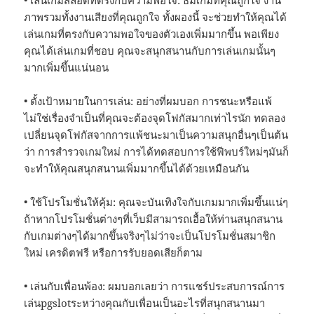
• เล่นเกมสล็อตที่ตรงกับความพอใจ: ธีมเกมที่คุณถูกใจ งาน
ภาพรวมทั้งงานเสียงที่คุณถูกใจ ทั้งผองนี้ จะช่วยทำให้คุณได้
เล่นเกมที่ตรงกับความพอใจของตัวเองเพิ่มมากขึ้น พอเพียง
คุณได้เล่นเกมที่ชอบ คุณจะสนุกสนานกับการเล่นเกมนั้นๆ
มากเพิ่มขึ้นแน่นอน
• ตั้งเป้าหมายในการเล่น: อย่างที่ผมบอก การชนะหรือแพ้
ไม่ใช่เรื่องจำเป็นที่คุณจะต้องจุดโฟกัสมากเท่าไรนัก ทดลอง
เปลี่ยนจุดโฟกัสจากการแพ้ชนะมาเป็นความสนุกอื่นๆเป็นต้น
ว่า การสำรวจเกมใหม่ การได้ทดสอบการใช้ฟีพบร์ใหม่ๆมันก็
จะทำให้คุณสนุกสนานเพิ่มมากขึ้นได้ด้วยเหมือนกัน
• ใช้โปรโมชั่นให้คุ้ม: คุณจะบันเทิงใจกับเกมมากเพิ่มขึ้นแน่ๆ
ถ้าหากโปรโมชั่นต่างๆที่เว็บมีสามารถเอื้อให้ท่านสนุกสนาน
กับเกมต่างๆได้มากขึ้นจริงๆไม่ว่าจะเป็นโปรโมชั่นสมาชิก
ใหม่ เครดิตฟรี หรือการรับยอดเสียก็ตาม
• เล่นกับเพื่อนพ้อง: ผมบอกเลยว่า การแชร์ประสบการณ์การ
เล่นpgslotระหว่างคุณกับเพื่อนเป็นอะไรที่สนุกสนานมา