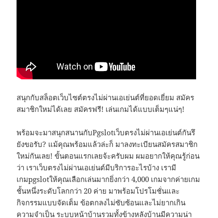
สนุกกับสล็อตเว็บไซต์ตรงไม่ผ่านเอเย่นต์ที่ยอดเยี่ยม สมัคร
สมาชิกใหม่ได้เลย สมัครฟรี! เล่นเกมได้แบบเต็มๆแน่ๆ!
พร้อมจะมาสนุกสนานกับPgslotเว็บตรงไม่ผ่านเอเย่นต์กันรึ
ยังขอรับ? แม้คุณพร้อมแล้วล่ะก็ มาลงทะเบียนสมัครสมาชิก
ใหม่กันเลย! ขั้นตอนแรกเลยจ้ะครับผม ผมอยากให้คุณรู้ก่อน
ว่า เราเว็บตรงไม่ผ่านเอเย่นต์มีบริการอะไรบ้าง เรามี
เกมpgslotให้คุณเลือกเล่นมากยิ่งกว่า 4,000 เกมจากค่ายเกม
ชั้นหนึ่งระดับโลกกว่า 20 ค่าย มาพร้อมโปรโมชั่นและ
กิจกรรมแบบจัดเต็ม ข้อตกลงไม่ซับซ้อนและไม่ยากเกิน
ความจำเป็น ระบบหน้าบ้านรวมทั้งข้างหลังบ้านมีความน่า