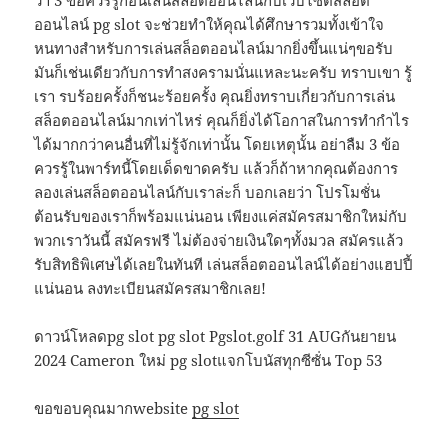
ว่า 3 ข้อควรรู้ก่อนเล่นสล็อตออนไลน์กับเว็บไซต์สล็อต
ออนไลน์ pg slot จะช่วยทำให้คุณได้ศึกษารวมทั้งเข้าใจ
หนทางสำหรับการเล่นสล็อตออนไลน์มากยิ่งขึ้นแน่ๆขอรับ
มันก็เช่นเดียวกับการทำสงครามนั่นแหละนะครับ ทราบเขา รู้
เรา รบร้อยครั้งก็ชนะร้อยครั้ง คุณยิ่งทราบเกี่ยวกับการเล่น
สล็อตออนไลน์มากเท่าไหร่ คุณก็ยิ่งได้โอกาสในการทำกำไร
ได้มากกว่าคนอื่นที่ไม่รู้จักเท่านั้น โดยเหตุนั้น อย่าลืม 3 ข้อ
ควรรู้ในพาร์ทนี้โดยเด็ดขาดครับ แล้วก็ถ้าหากคุณต้องการ
ลองเล่นสล็อตออนไลน์กับเราล่ะก็ บอกเลยว่า โปรโมชั่น
ต้อนรับของเราก็พร้อมแน่นอน เพียงแค่สมัครสมาชิกใหม่กับ
พวกเราวันนี้ สมัครฟรี ไม่ต้องจ่ายเงินใดๆทั้งมวล สมัครแล้ว
รับสิทธิพิเศษได้เลยในทันที เล่นสล็อตออนไลน์ได้อย่างแฮปปี้
แน่นอน ลงทะเบียนสมัครสมาชิกเลย!
ดาวน์โหลดpg slot pg slot Pgslot.golf 31 AUGกันยายน
2024 Cameron ใหม่ pg slotแจกโบนัสทุกซีซั่น Top 53
ขอขอบคุณมากwebsite
pg slot