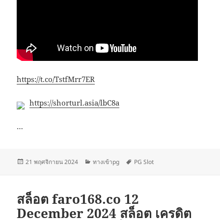
https://t.co/TstfMrr7ER
https://shorturl.asia/lbC8a
…
เขียน
หมวด
ป้าย
21 พฤศจิกายน 2024
ทางเข้าpg
PG Slot
เมื่อ
หมู่
กำกับ
สล็อต faro168.co 12
December 2024 สล็อต เครดิต