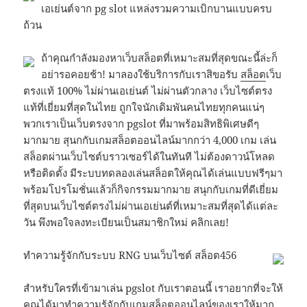
เอเย่นต์จาก pg slot แหล่งรวมความเบิกบานแบบครบ
ถ้วน
ถ้าคุณกำลังมองหาเว็บสล็อตที่เหมาะสมที่สุดขณะนี้ล่ะก็
อย่ารอคอยช้า! มาลองใช้บริการกับเราสิขอรับ
สล็อต
เว็บ
ตรงแท้ 100% ไม่ผ่านเอเย่นต์ ไม่ผ่านตัวกลาง เว็บไซต์ตรง
แท้ที่เยี่ยมที่สุดในไทย ถูกใจนักเดิมพันคนไทยทุกคนแน่ๆ
พวกเราเป็นเว็บตรงจาก pgslot ที่มาพร้อมสิทธิพิเศษดีๆ
มากมาย สุนกกับเกมสล็อตออนไลน์มากกว่า 4,000 เกม เล่น
สล็อตผ่านเว็บไซต์บราวเซอร์ได้ในทันที ไม่ต้องดาวน์โหลด
หรือติดตั้ง มีระบบทดลองเล่นสล็อตให้คุณได้เล่นแบบฟรีๆมา
พร้อมโปรโมชั่นแล้วก็กิจกรรมมากมาย สนุกกับเกมที่ดีเยี่ยม
ที่สุดบนเว็บไซต์ตรงไม่ผ่านเอเย่นต์ที่เหมาะสมที่สุดได้แต่ละ
วัน พึงพอใจลงทะเบียนเป็นสมาชิกใหม่ คลิกเลย!
ทำความรู้จักกับระบบ RNG บนเว็บไซต์ สล็อต456
สำหรับใครที่เข้ามาเล่น pgslot กับเราตอนนี้ เราอยากที่จะให้
คุณได้มาทำความรู้จักกับเกมสล็อตออนไลน์ของเราให้มาก