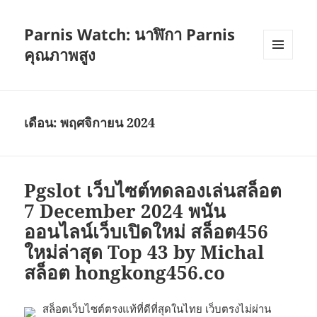
Parnis Watch: นาฬิกา Parnis
คุณภาพสูง
เมนู
และวิด
เจ็ต
เดือน:
พฤศจิกายน 2024
Pgslot เว็บไซต์ทดลองเล่นสล็อต
7 December 2024 พนัน
ออนไลน์เว็บเปิดใหม่ สล็อต456
ใหม่ล่าสุด Top 43 by Michal
สล็อต hongkong456.co
สล็อตเว็บไซต์ตรงแท้ที่ดีที่สุดในไทย เว็บตรงไม่ผ่าน