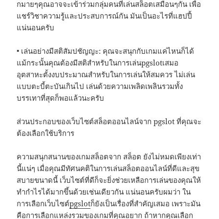
กมายๆคุณอาจจะเข้าร่วมกลุ่มคนที่เล่นสล็อตเสมือนๆกัน เพื่อ
แชร์วิชาความรู้และประสบการณ์กัน มันเป็นอะไรที่แฮปปี้
แน่นอนครับ
• เล่นอย่างมีสติสัมปชัญญะ: คุณจะสนุกกับเกมแค่ไหนก็ได้
แม้กระนั้นคุณต้องมีสติสำหรับในการเล่นpgslotเสมอ
อุตสาหะตั้งงบประมาณสำหรับในการเล่นให้สมควร ไม่เล่น
แบบตะบี้ตะบันเกินไป เล่นด้วยความเพลิดเพลินรวมทั้ง
บรรเทาที่สุดก็พอแล้วนะครับ
ส่วนประกอบของเว็บไซต์สล็อตออนไลน์จาก pgslot ที่คุณจะ
ต้องเลือกใช้บริการ
ความสนุกสนานของเกมสล็อตจาก สล็อต ยังไม่หมดเพียงเท่า
นี้แน่ๆ เมื่อคุณมีทัศนคติในการเล่นสล็อตออนไลน์ที่ดีและสุข
สบายขนาดนี้ เว็บไซต์ที่ดีก็จะยิ่งช่วยเหลือการเล่นของคุณให้
ทำกำไรได้มากขึ้นด้วยเช่นเดียวกัน แน่นอนครับผมว่า ใน
การเลือกเว็บไซต์
pgslot
ก็ยังเป็นเรื่องที่สำคัญเสมอ เพราะมัน
คือการเลือกแหล่งรวมของเกมที่คุณอยาก ถ้าหากคุณเลือก