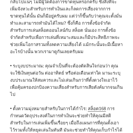
กลับไปแน่ๆ ไม่มีผู้ใดต้องการขาดทุนหรอกครับ ซึ่งสิ่งที่จะ
เพิ่มจังหวะสำหรับการทำเงินและก็ลดการเสี่ยงจากการ
ขาดทุนได้นั้น มันก็มีอยู่ครับผม แต่ว่าก็ขึ้นกับว่าคุณจะตั้งมั่น
ทำและสามารถทำมันได้ไหม? ซึ่งก็คือ การตั้งข้อจำกัด
สำหรับการเล่นสล็อตออนไลน์กับ สล็อต นั่นเอง การตั้งข้อ
จำกัดสำหรับเพื่อการเล่นที่เหมาะสมและก็มีประสิทธิภาพจะ
ช่วยเพิ่มโอกาสรวมทั้งลดความเสี่ยงได้ แม้กระนั้นจะมีเนื้อหา
อะไรบ้างนั้น พวกเรามาดูกันเลยครับผม
• ระบุงบประมาณ: คุณจำเป็นที่จะต้องตัดสินใจก่อนว่า คุณ
จะใช้เงินทุนต่อวัน ต่ออาทิตย์ หรือต่อเดือนเท่าใด มานะระบุ
งบประมาณให้สมควรและไม่เล่นเกินกว่าที่ตั้งดวงใจเอาไว้
เพื่อคุ้มครองปกป้องความเสี่ยงสำหรับการเสียตังค์มากจนเกิน
ไป
• ตั้งความมุ่งหมายสำหรับในการได้กำไร:
สล็อต168
การ
กำหนดวัตถุประสงค์ในการทำเงินจะช่วยทำให้คุณมีสติ
สำหรับในการเล่นเพิ่มขึ้นเรื่อยๆ เมื่อถึงแผนการที่คุณตั้งเอา
ไว้รวมทั้งให้หยุดเล่นในทันที มันจะช่วยทำให้คุณเก็บกำไรได้