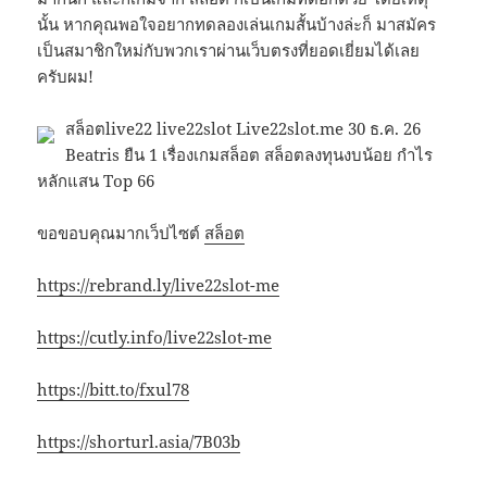
นั้น หากคุณพอใจอยากทดลองเล่นเกมสั้นบ้างล่ะก็ มาสมัคร
เป็นสมาชิกใหม่กับพวกเราผ่านเว็บตรงที่ยอดเยี่ยมได้เลย
ครับผม!
สล็อตlive22 live22slot Live22slot.me 30 ธ.ค. 26
Beatris ยืน 1 เรื่องเกมสล็อต สล็อตลงทุนงบน้อย กำไร
หลักแสน Top 66
ขอขอบคุณมากเว็ปไซต์
สล็อต
https://rebrand.ly/live22slot-me
https://cutly.info/live22slot-me
https://bitt.to/fxul78
https://shorturl.asia/7B03b