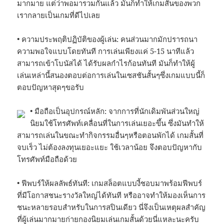
มากมาย แต่ว่าพอมารวมกันแล้ว มันก็ทำให้เกมสั้นของพวก
เรากลายเป็นเกมที่ดีไปเลย
• ความประพฤติปฏิบัติของผู้เล่น: คนส่วนมากมักปรารถนา
ความพอใจแบบโดยทันที การเล่นเพียงแค่ 5-15 นาทีแล้ว
สามารถเข้าโบนัสได้ ได้รับผลกำไรก้อนทันที มันก็ทำให้ผู้
เล่นเหล่านี้สนองตอบต่อการเล่นในเซสชันสั้นๆซึ่งเกมแบบนี้ก็
ตอบปัญหาสุดๆขอรับ
• มือถือเป็นอุปกรณ์หลัก: จากการที่นักเดิมพันส่วนใหญ่
นิยมใช้โทรศัพท์เคลื่อนที่ในการเล่นเยอะขึ้น ซึ่งมันทำให้
สามารถเล่นในขณะทำกิจกรรมอื่นๆหรือตอนพักได้ เกมสั้นที่
จบเร็ว ไม่ต้องลงทุนเยอะแยะ ใช้เวลาน้อย จึงตอบปัญหากับ
โทรศัพท์มือถือด้วย
• ฟีพบร์ให้ผลลัพธ์ทันที: เกมสล็อตแบบงี้ชอบมาพร้อมฟีพบร์
ที่มีโอกาสชนะรางวัลใหญ่ได้ทันที หรืออาจทำให้มองเห็นการ
ชนะหลายรอบสำหรับในการสปินเดียว นี่จึงเป็นเหตุผลสำคัญ
ที่ผู้เล่นมากมายก่ายกองนิยมเล่นเกมสั้นด้วยนี่แหละนะครับ