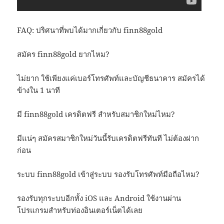
FAQ: ปริศนาที่พบได้มากเกี่ยวกับ finn88gold
สมัคร finn88gold ยากไหม?
ไม่ยาก ใช้เพียงแค่เบอร์โทรศัพท์และบัญชีธนาคาร สมัครได้
ข้างใน 1 นาที
มี finn88gold เครดิตฟรี สำหรับสมาชิกใหม่ไหม?
มีแน่ๆ สมัครสมาชิกใหม่วันนี้รับเครดิตฟรีทันที ไม่ต้องฝาก
ก่อน
ระบบ finn88gold เข้าสู่ระบบ รองรับโทรศัพท์มือถือไหม?
รองรับทุกระบบอีกทั้ง iOS และ Android ใช้งานผ่าน
โปรแกรมสำหรับท่องอินเตอร์เน็ตได้เลย