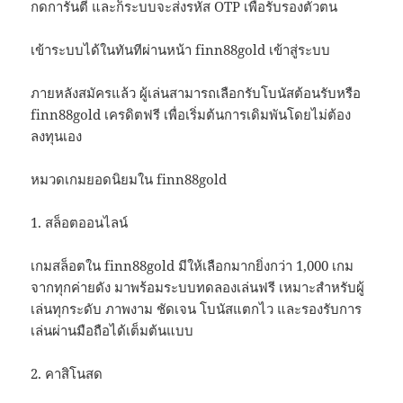
กดการันตี และก็ระบบจะส่งรหัส OTP เพื่อรับรองตัวตน
เข้าระบบได้ในทันทีผ่านหน้า finn88gold เข้าสู่ระบบ
ภายหลังสมัครแล้ว ผู้เล่นสามารถเลือกรับโบนัสต้อนรับหรือ
finn88gold เครดิตฟรี เพื่อเริ่มต้นการเดิมพันโดยไม่ต้อง
ลงทุนเอง
หมวดเกมยอดนิยมใน finn88gold
1. สล็อตออนไลน์
เกมสล็อตใน finn88gold มีให้เลือกมากยิ่งกว่า 1,000 เกม
จากทุกค่ายดัง มาพร้อมระบบทดลองเล่นฟรี เหมาะสำหรับผู้
เล่นทุกระดับ ภาพงาม ชัดเจน โบนัสแตกไว และรองรับการ
เล่นผ่านมือถือได้เต็มต้นแบบ
2. คาสิโนสด