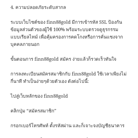
4. ความปลอดภัยระดับสากล
ระบบเว็บไซต์ของ finn88gold มีการเข้ารหัส SSL ป้องกัน
ข้อมูลส่วนตัวของผู้ใช้ 100% พร้อมระบบตรวจดูธุรกรรม
แบบเรียลไทม์ เพื่อคุ้มครองการคดโกงหรือการคั่นแซงจาก
บุคคลภายนอก
ขั้นตอนการ finn88gold สมัคร ง่ายแล้วก็รวดเร็วทันใจ
การลงทะเบียนสมัครสมาชิกกับ finn88gold ใช้เวลาเพียงไม่
กี่นาที ทำเป็นง่ายๆด้วยตัวเอง ดังต่อไปนี้:
ไปสู่เว็บหลักของ finn88gold
คลิกปุ่ม “สมัครสมาชิก”
กรอกเบอร์โทรศัพท์ ตั้งรหัสผ่าน และก็เจาะจงบัญชีธนาคาร