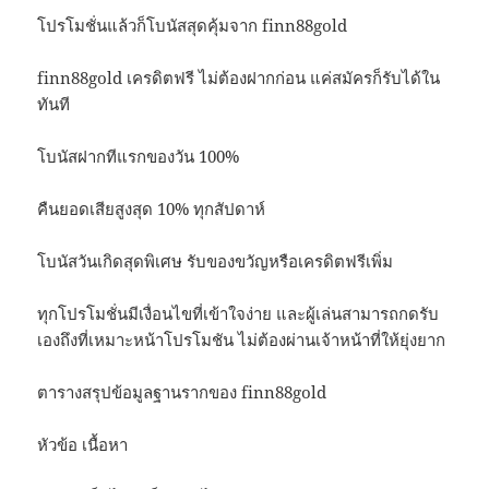
โปรโมชั่นแล้วก็โบนัสสุดคุ้มจาก finn88gold
finn88gold เครดิตฟรี ไม่ต้องฝากก่อน แค่สมัครก็รับได้ใน
ทันที
โบนัสฝากทีแรกของวัน 100%
คืนยอดเสียสูงสุด 10% ทุกสัปดาห์
โบนัสวันเกิดสุดพิเศษ รับของขวัญหรือเครดิตฟรีเพิ่ม
ทุกโปรโมชั่นมีเงื่อนไขที่เข้าใจง่าย และผู้เล่นสามารถกดรับ
เองถึงที่เหมาะหน้าโปรโมชัน ไม่ต้องผ่านเจ้าหน้าที่ให้ยุ่งยาก
ตารางสรุปข้อมูลฐานรากของ finn88gold
หัวข้อ เนื้อหา