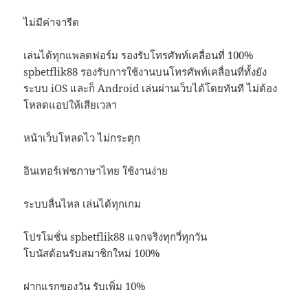
ไม่มีค่าจารีต
เล่นได้ทุกแพลตฟอร์ม รองรับโทรศัพท์เคลื่อนที่ 100%
spbetflik88 รองรับการใช้งานบนโทรศัพท์เคลื่อนที่ทั้งยัง
ระบบ iOS และก็ Android เล่นผ่านเว็บได้โดยทันที ไม่ต้อง
โหลดแอปให้เสียเวลา
หน้าเว็บโหลดไว ไม่กระตุก
อินเทอร์เฟซภาษาไทย ใช้งานง่าย
ระบบลื่นไหล เล่นได้ทุกเกม
โปรโมชั่น spbetflik88 แจกจริงทุกวี่ทุกวัน
โบนัสต้อนรับสมาชิกใหม่ 100%
ฝากแรกของวัน รับเพิ่ม 10%