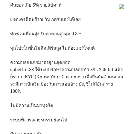
คืนยอดเสีย 5% รายสัปดาห์
แจกเครดิตฟรีรายวัน กดรับเองได้เลย
ชักชวนเพื่อนฝูง รับค่าคอมสูงสุด 0.8%
ทุกโปรโมชั่นไม่ติดเทิร์นสูง ไม่ต้องแชร์โพสต์
ความปลอดภัยมาตรฐานสุดยอด
spbetflik88 ใช้ระบบรักษาความปลอดภัย SSL 256-bit แล้ว
ก็ระบบ KYC (Know Your Customer) เพื่อยืนยันตัวตนก่อน
จะมีการเบิกเงิน ป้องกันการแอบอ้าง บัญชีไม่มีอันตราย
100%
ไม่มีความเป็นมาทุจริต
ระบบพิจารณาธุรกรรมย้อนไป
ทีมงานดูแล 1 วัน