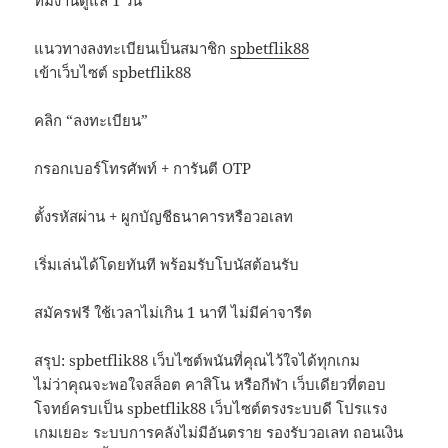
แนวทางลงทะเบียนเป็นสมาชิก
spbetflik88
เข้าเว็บไซต์ spbetflik88
คลิก “ลงทะเบียน”
กรอกเบอร์โทรศัพท์ + การันตี OTP
ตั้งรหัสผ่าน + ผูกบัญชีธนาคารหรือวอเลท
เริ่มเล่นได้โดยทันที พร้อมรับโบนัสต้อนรับ
สมัครฟรี ใช้เวลาไม่เกิน 1 นาที ไม่มีค่าจารีต
สรุป: spbetflik88 เว็บไซต์พนันที่คุณไว้ใจได้ทุกเกม
ไม่ว่าคุณจะพอใจสล็อต คาสิโน หรือกีฬา เว็บเดียวที่ตอบ
โจทย์ครบเป็น spbetflik88 เว็บไซต์ตรงระบบดี โปรแรง
เกมเยอะ ระบบการคลังไม่มีอันตราย รองรับวอเลท ถอนเงิน