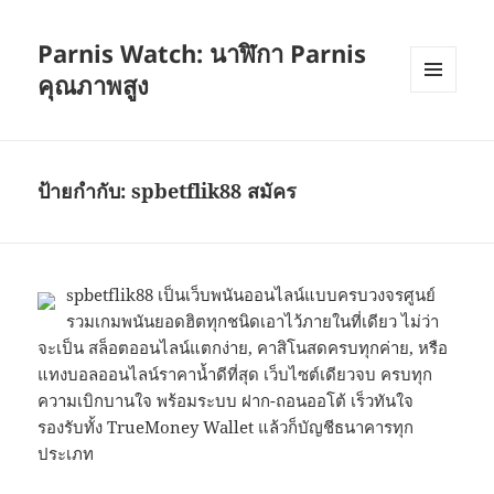
Parnis Watch: นาฬิกา Parnis
คุณภาพสูง
เมนู
และวิด
เจ็ต
ป้ายกำกับ:
spbetflik88 สมัคร
spbetflik88 เป็นเว็บพนันออนไลน์แบบครบวงจรศูนย์
รวมเกมพนันยอดฮิตทุกชนิดเอาไว้ภายในที่เดียว ไม่ว่า
จะเป็น สล็อตออนไลน์แตกง่าย, คาสิโนสดครบทุกค่าย, หรือ
แทงบอลออนไลน์ราคาน้ำดีที่สุด เว็บไซต์เดียวจบ ครบทุก
ความเบิกบานใจ พร้อมระบบ ฝาก-ถอนออโต้ เร็วทันใจ
รองรับทั้ง TrueMoney Wallet แล้วก็บัญชีธนาคารทุก
ประเภท