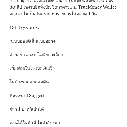
ส่งสลิป รองรับอีกทั้งบัญชีธนาคารและ TrueMoney Wallet
สะดวก ไม่เป็นอันตราย ทำรายการได้ตลอด 1 วัน
LSI Keywords:
ระบบออโต้เต็มแบบอย่าง
ฝากถอนวอเลท ไม่มีอย่างน้อย
เพิ่มเติมเงินไว เบิกเงินเร็ว
ไม่ต้องรอคอยแอดมิน
Keyword Suggest:
ฝาก 1 บาทก็เล่นได้
ถอนได้ในทันที ไม่จำกัดรอบ