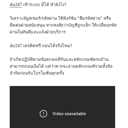
du247
เข้าระบบ มิได้ ทำยังไง?
วิเคราะห์ยูสเซอร์/รหัสผ่าน ใช้ฟังก์ชัน “ลืมรหัสผ่าน” หรือ
ติดต่อฝ่ายสนับสนุน หากสงสัยว่าบัญชีถูกแฮ็ก ให้เปลี่ยนรหัส
ผ่านในทันทีและแจ้งฝ่ายบริการ
du247 เครดิตฟรี ถอนได้จริงไหม?
ถ้าเกิดปฏิบัติตามข้อตกลงเทิร์นและหลักเกณฑ์ครบถ้วน
สามารถถอนเงินได้ แต่ว่าควรจะอ่านหลักเกณฑ์รวมทั้งข้อ
จำกัดก่อนรับโปรโมชั่นทุกครั้ง