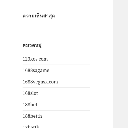
ความเห็นล่าสุด
หมวดหมู่
123xos.com
1688sagame
1688vegasx.com
168slot
188bet
188betth
1xbetth