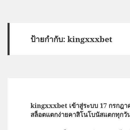
ป้ายกำกับ:
kingxxxbet
kingxxxbet เข้าสู่ระบบ 17 กรกฎา
สล็อตแตกง่ายคาสิโนโบนัสแตกทุกวั