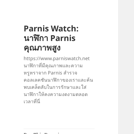
Parnis Watch:
นาฬิกา Parnis
คุณภาพสูง
https://www.parniswatch.net
นาฬิกาที่มีคุณภาพและความ
หรูหราจาก Parnis สำรวจ
คอลเลคชันนาฬิกาของเราและค้น
พบเคล็ดลับในการรักษาและใส่
นาฬิกาให้คงความงดงามตลอด
เวลาที่นี่