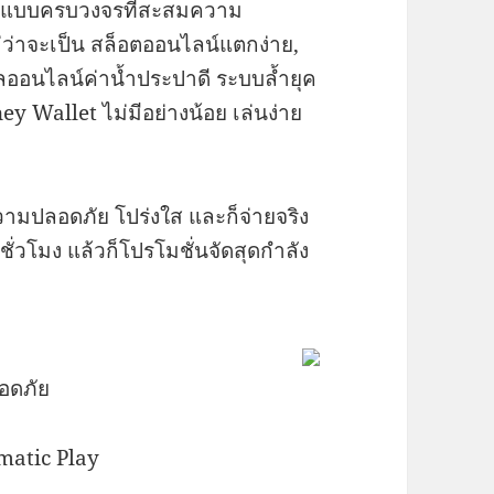
์แบบครบวงจรที่สะสมความ
่ว่าจะเป็น สล็อตออนไลน์แตกง่าย,
ลออนไลน์ค่าน้ำประปาดี ระบบล้ำยุค
y Wallet ไม่มีอย่างน้อย เล่นง่าย
นความปลอดภัย โปร่งใส และก็จ่ายจริง
วโมง แล้วก็โปรโมชั่นจัดสุดกำลัง
ลอดภัย
gmatic Play