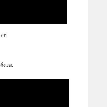
อเลท
ดตั้งแอป