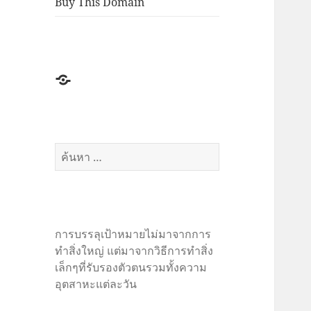
Buy This Domain
Buy
This
Domain
ค้นหา
สำหรับ:
การบรรลุเป้าหมายไม่มาจากการ
ทำสิ่งใหญ่ แต่มาจากวิธีการทำสิ่ง
เล็กๆที่รับรองตัวตนรวมทั้งความ
อุตสาหะแต่ละวัน