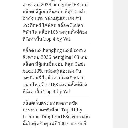
สิงหาคม 2026 hengjing168 เกม
สล็อต ที่ผู้เล่นชื่นชอบ ที่สุด Cash
back 10% กล่องสุ่มเฮงเฮง รับ
เครดิตฟรี ไลฟ์สด สล็อต ยิงปลา
กีฬา ไพ่ สล็อต168 ลงทุนทั้งที่ต้อง
ที่นี่เท่านั้น Top 4 by Val
สล็อต168 hengjing168d.com 2
สิงหาคม 2026 hengjing168 เกม
สล็อต ที่ผู้เล่นชื่นชอบ ที่สุด Cash
back 10% กล่องสุ่มเฮงเฮง รับ
เครดิตฟรี ไลฟ์สด สล็อต ยิงปลา
กีฬา ไพ่ สล็อต168 ลงทุนทั้งที่ต้อง
ที่นี่เท่านั้น Top 4 by Val
สล็อตเว็บตรง เกมสดภาพชัด
บรรยากาศพรีเมียม Top 91 by
Freddie Tangtem168e.com ฝาก
นี้เกินคุ้มรับทุนฟรี 100 จ่ายตรง กี่