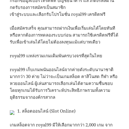
กรอกข้อมูลเบอร์โทรศัพท์ บัญชีธนาคาร แล้วก็ตั้งรหัสผ่าน
กดรับรองการสมัครเป็นสมาชิก
เข้าสู่ระบบและเลือกรับโปรโมชั่น royal99 เครดิตฟรี
เมื่อสมัครเสร็จ คุณสามารถฝากเงินเพื่อเริ่มเล่นได้โดยทันที
หรือหากต้องการทดลองระบบก่อน สามารถใช้เครดิตฟรีที่ได้
รับเพื่อเข้าเล่นได้โดยไม่ต้องลงทุนแม้แต่บาทเดียว
royal99 แหล่งรวมเกมเดิมพันครบวงจรที่สุดในไทย
royal99 เก็บเกมพนันออนไลน์จากค่ายดังระดับนานาชาติ
มากกว่า 30 ค่าย ไม่ว่าจะเป็นเกมสล็อต คาสิโนสด กีฬา หรือ
หวยออนไลน์ ผู้เล่นสามารถเลือกเล่นได้ตามความชื่นชอบ
โดยทุกเกมได้รับการวิเคราะห์ประสิทธิภาพรวมทั้งความ
ยุติธรรมจากองค์กรสากล
1. สล็อตออนไลน์ (Slot Online)
เกมสล็อตจาก royal99 มีให้เลือกมากกว่า 2,000 เกม จาก