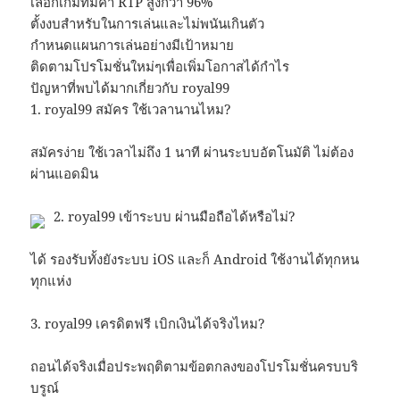
เลือกเกมที่มีค่า RTP สูงกว่า 96%
ตั้งงบสำหรับในการเล่นและไม่พนันเกินตัว
กำหนดแผนการเล่นอย่างมีเป้าหมาย
ติดตามโปรโมชั่นใหม่ๆเพื่อเพิ่มโอกาสได้กำไร
ปัญหาที่พบได้มากเกี่ยวกับ royal99
1. royal99 สมัคร ใช้เวลานานไหม?
สมัครง่าย ใช้เวลาไม่ถึง 1 นาที ผ่านระบบอัตโนมัติ ไม่ต้อง
ผ่านแอดมิน
2. royal99 เข้าระบบ ผ่านมือถือได้หรือไม่?
ได้ รองรับทั้งยังระบบ iOS และก็ Android ใช้งานได้ทุกหน
ทุกแห่ง
3. royal99 เครดิตฟรี เบิกเงินได้จริงไหม?
ถอนได้จริงเมื่อประพฤติตามข้อตกลงของโปรโมชั่นครบบริ
บรูณ์