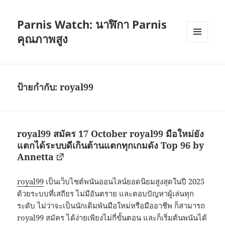
Parnis Watch: นาฬิกา Parnis
คุณภาพสูง
เมนู
และวิด
เจ็ต
ป้ายกำกับ:
royal99
royal99 สมัคร 17 October royal99 มือใหม่ยัง
แตกได้ระบบดีเกินต้านแตกทุกเกมดัง Top 96 by
Annetta
royal99
เป็นเว็บไซต์พนันออนไลน์ยอดนิยมสูงสุดในปี 2025
ด้วยระบบที่เสถียร ไม่มีอันตราย และตอบปัญหาผู้เล่นทุก
ระดับ ไม่ว่าจะเป็นนักเดิมพันมือใหม่หรือมืออาชีพ ก็สามารถ
royal99 สมัคร ได้ง่ายเพียงไม่กี่ขั้นตอน และก็เริ่มต้นพนันได้